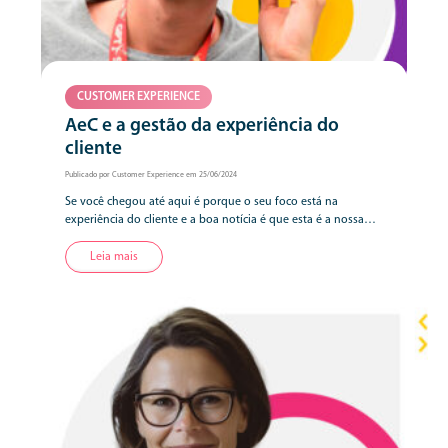
CUSTOMER EXPERIENCE
AeC e a gestão da experiência do
cliente
Publicado por Customer Experience em 25/06/2024
Se você chegou até aqui é porque o seu foco está na
experiência do cliente e a boa notícia é que esta é a nossa
área. Desdobraremos neste conteúdo como a AeC, que
possui expertise e know-how construídos e lapidados em
Leia mais
mais de três décadas, pode transformar a experiência do seu
cliente (CX). Rico de […]