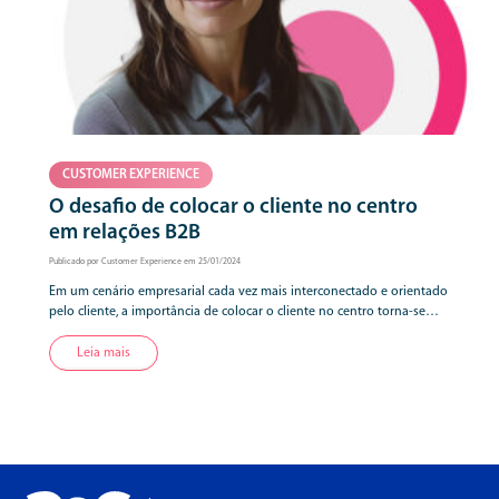
CUSTOMER EXPERIENCE
O desafio de colocar o cliente no centro
em relações B2B
Publicado por Customer Experience em 25/01/2024
Em um cenário empresarial cada vez mais interconectado e orientado
pelo cliente, a importância de colocar o cliente no centro torna-se
ainda mais crucial, inclusive quando se trata de relações B2B
(Business-to-Business). Longe de ser uma abordagem meramente
Leia mais
transacional, essa estratégia destaca a transformação de interações
comerciais em parcerias colaborativas e duradouras. Reconhecer e
atender […]