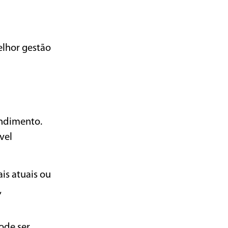
elhor gestão
endimento.
vel
is atuais ou
,
ode ser