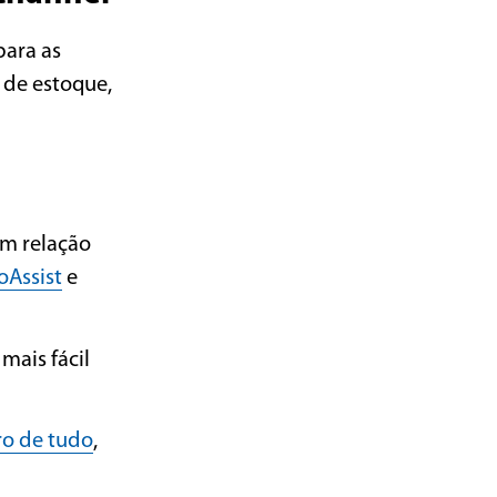
para as
 de estoque,
em relação
oAssist
e
mais fácil
ro de tudo
,