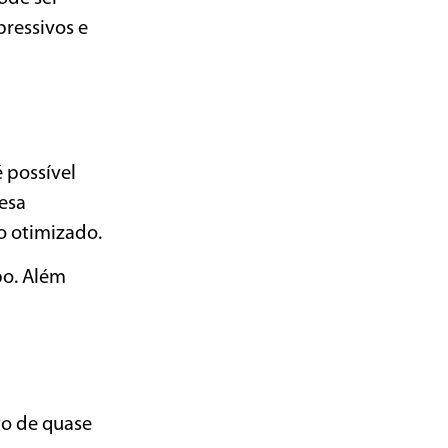
pressivos e
 possível
resa
o otimizado.
po. Além
to de quase