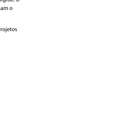
gital. O
sam o
rojetos