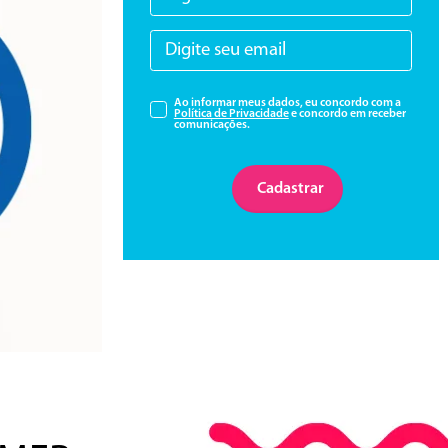
Ao informar meus dados, eu concordo com a
Política de Privacidade
e concordo em receber
comunicações.
Cadastrar