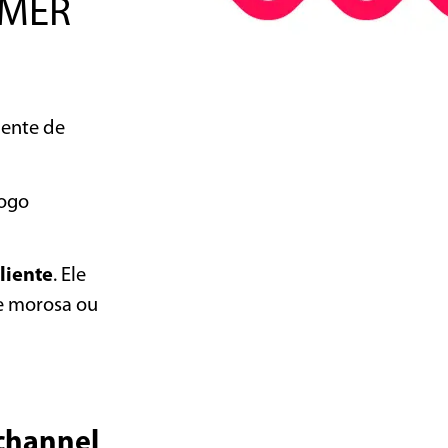
OMER
mente de
logo
liente
. Ele
ne morosa ou
channel