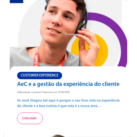
CUSTOMER EXPERIENCE
AeC e a gestão da experiência do cliente
Publicado por Customer Experience em 25/06/2024
Se você chegou até aqui é porque o seu foco está na experiência
do cliente e a boa notícia é que esta é a nossa área.
Desdobraremos neste conteúdo como a AeC, que possui
expertise e know-how construídos e lapidados em mais de três
Leia mais
décadas, pode transformar a experiência do seu cliente (CX). Rico
de […]