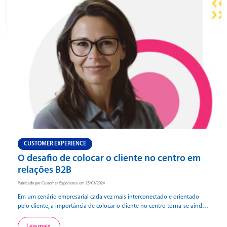
CUSTOMER EXPERIENCE
O desafio de colocar o cliente no centro em
relações B2B
Publicado por Customer Experience em 25/01/2024
Em um cenário empresarial cada vez mais interconectado e orientado
pelo cliente, a importância de colocar o cliente no centro torna-se ainda
mais crucial, inclusive quando se trata de relações B2B (Business-to-
Business). Longe de ser uma abordagem meramente transacional, essa
Leia mais