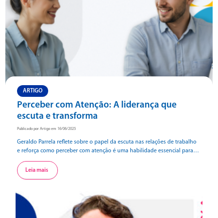
ARTIGO
Perceber com Atenção: A liderança que
escuta e transforma
Publicado por Artigo em 16/06/2025
Geraldo Parrela reflete sobre o papel da escuta nas relações de trabalho
e reforça como perceber com atenção é uma habilidade essencial para
líderes que desejam criar ambientes mais humanos, colaborativos e
verdadeiramente conectados.
Leia mais