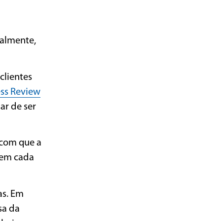
malmente,
clientes
ss Review
ar de ser
 com que a
 em cada
as. Em
sa da