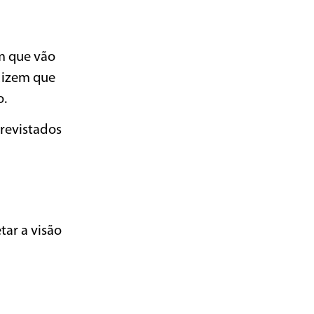
m que vão
dizem que
o.
revistados
ar a visão