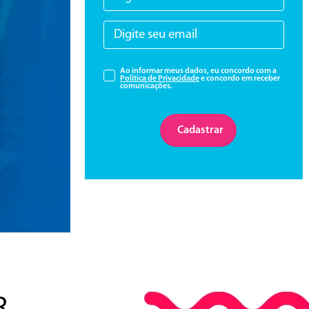
Ao informar meus dados, eu concordo com a
Política de Privacidade
e concordo em receber
comunicações.
Cadastrar
R