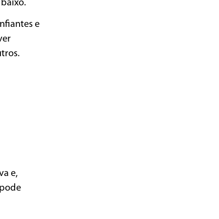
baixo.
nfiantes e
ver
tros.
va e,
 pode