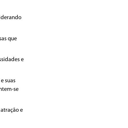
siderando
sas que
ssidades e
 e suas
entem-se
atração e