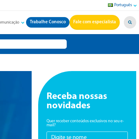
Português
Trabalhe Conosco
Fale com especialista
Comunicação
Receba nossas
novidades
Quer receber conteúdos exclusivos no seu e-
mail?