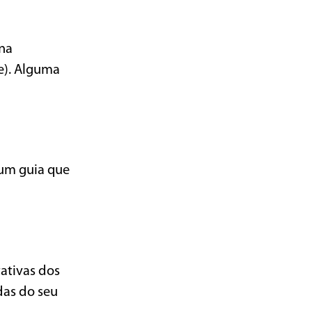
 na
e). Alguma
 um guia que
ativas dos
das do seu