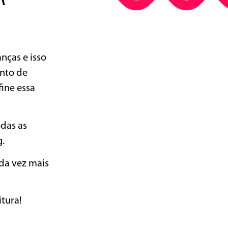
nças e isso
nto de
fine essa
odas as
g.
ada vez mais
itura!