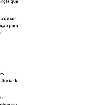
anças que
o de ser
gação para
e
es
tância de
as