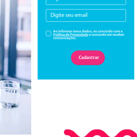
Ao informar meus dados, eu concordo com a
Política de Privacidade
e concordo em receber
comunicações.
Cadastrar