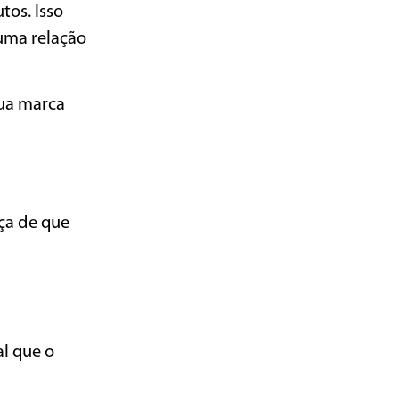
tos. Isso
uma relação
sua marca
eça de que
l que o