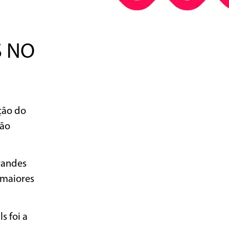
S NO
ção do
ção
randes
 maiores
s foi a