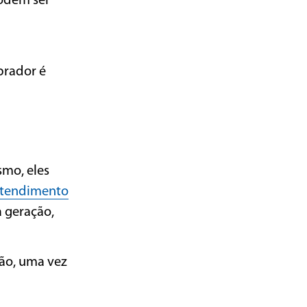
podem ser
prador é
smo, eles
tendimento
a geração,
ão, uma vez