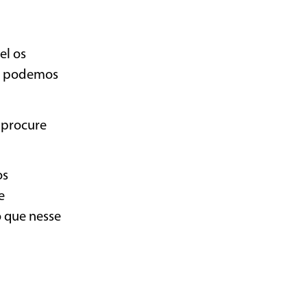
el os
ue podemos
, procure
os
e
o que nesse