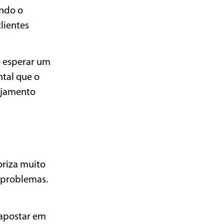
endo o
lientes
e esperar um
tal que o
gajamento
oriza muito
 problemas.
 apostar em