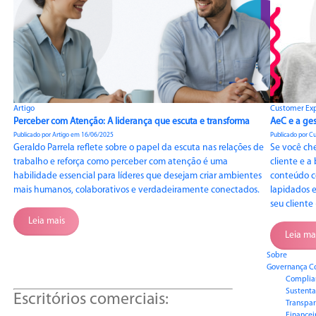
Artigo
Customer Ex
Perceber com Atenção: A liderança que escuta e transforma
AeC e a ges
Publicado por Artigo em 16/06/2025
Publicado por C
Geraldo Parrela reflete sobre o papel da escuta nas relações de
Se você che
trabalho e reforça como perceber com atenção é uma
cliente e a
habilidade essencial para líderes que desejam criar ambientes
conteúdo c
mais humanos, colaborativos e verdadeiramente conectados.
lapidados 
seu cliente
Leia mais
Leia ma
Sobre
Governança C
Complia
Sustenta
Escritórios comerciais:
Transpar
Financei