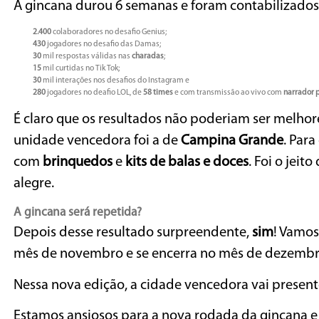
A gincana durou 6 semanas e foram contabilizados
2.400
colaboradores no desafio Genius;
430
jogadores no desafio das Damas;
30
mil respostas válidas nas
charadas
;
15
mil curtidas no Tik Tok;
30
mil interações nos desafios do Instagram e
280
jogadores no deafio LOL, de
58 times
e com transmissão ao vivo com
narrador p
É claro que os resultados não poderiam ser melho
unidade vencedora foi a de
Campina Grande
. Par
com
brinquedos
e
kits de balas e doces
. Foi o jei
alegre.
A gincana será repetida?
Depois desse resultado surpreendente,
sim
! Vamos
mês de novembro e se encerra no mês de dezembr
Nessa nova edição, a cidade vencedora vai present
Estamos ansiosos para a nova rodada da gincana 