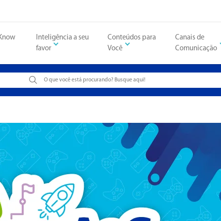
 Know
Inteligência a seu
Conteúdos para
Canais de
favor
Você
Comunicação