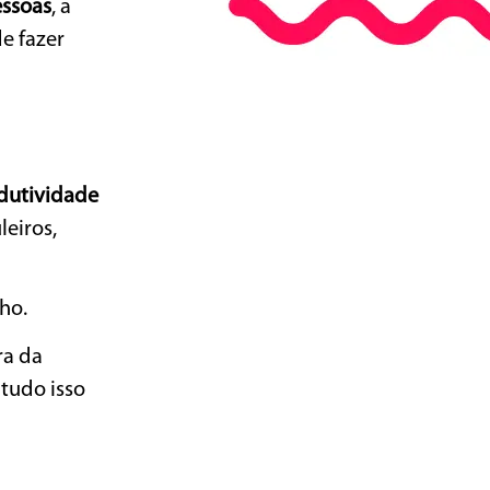
essoas
, a
de fazer
dutividade
leiros,
ho.
ra da
tudo isso