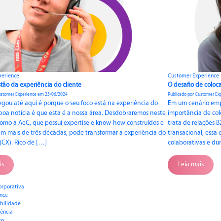
perience
Customer Experience
tão da experiência do cliente
O desafio de coloca
ustomer Experience em 25/06/2024
Publicado por Customer Ex
gou até aqui é porque o seu foco está na experiência do
Em um cenário empr
 boa notícia é que esta é a nossa área. Desdobraremos neste
importância de colo
omo a AeC, que possui expertise e know-how construídos e
trata de relações
em mais de três décadas, pode transformar a experiência do
transacional, essa
 (CX). Rico de […]
colaborativas e du
is
Leia mais
orporativa
nce
bilidade
ência
ro