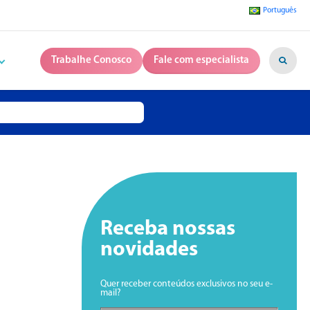
Português
Trabalhe Conosco
Fale com especialista
Receba nossas
novidades
Quer receber conteúdos exclusivos no seu e-
mail?