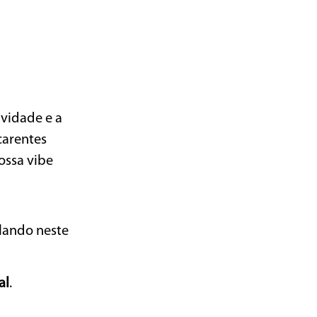
vidade e a
carentes
ossa vibe
rolando neste
al
.