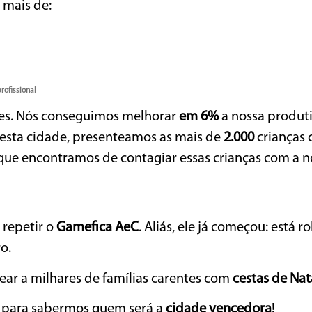
 mais de:
rofissional
res. Nós conseguimos melhorar
em 6%
a nossa produti
a esta cidade, presenteamos as mais de
2.000
crianças 
to que encontramos de contagiar essas crianças com a n
 repetir o
Gamefica AeC
. Aliás, ele já começou: está 
o.
ear a milhares de famílias carentes com
cestas de Nat
e para sabermos quem será a
cidade vencedora
!