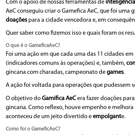
Com o apoio de nossas ferramentas de
inteligência 
AeC conseguiu criar o Gamefica AeC, que foi uma 
doações
para a cidade vencedora e, em consequênc
Quer saber como fizemos isso e quais foram os res
O que é o GameficaAeC?
Foi uma ação em que cada uma das 11 cidades em 
(indicadores comuns às operações) e, também,
co
gincana com charadas, campeonato de
games
.
A ação foi voltada para operações que pudessem s
O objetivo do
Gamifica AeC
era fazer doações par
gincana. Como reflexo, houve empenho e melhora n
aconteceu de um jeito divertido e
empolgant
e.
Como foi o GameficAeC?