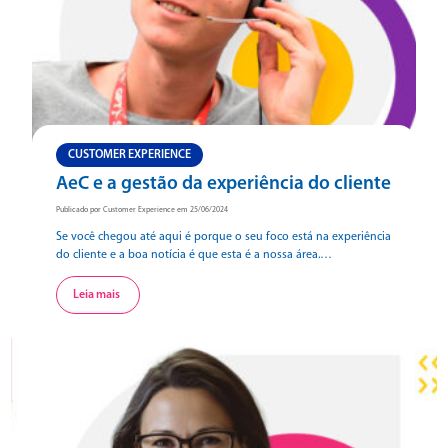
CUSTOMER EXPERIENCE
AeC e a gestão da experiência do cliente
Publicado por Customer Experience em 25/06/2024
Se você chegou até aqui é porque o seu foco está na experiência
do cliente e a boa notícia é que esta é a nossa área.
Desdobraremos neste conteúdo como a AeC, que possui
expertise e know-how construídos e lapidados em mais de três
Leia mais
décadas, pode transformar a experiência do seu cliente (CX). Rico
de […]