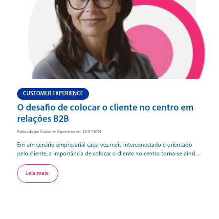
CUSTOMER EXPERIENCE
O desafio de colocar o cliente no centro em
relações B2B
Publicado por Customer Experience em 25/01/2024
Em um cenário empresarial cada vez mais interconectado e orientado
pelo cliente, a importância de colocar o cliente no centro torna-se ainda
mais crucial, inclusive quando se trata de relações B2B (Business-to-
Business). Longe de ser uma abordagem meramente transacional, essa
Leia mais
estratégia destaca a transformação de interações comerciais em parcerias
colaborativas e duradouras. Reconhecer e atender […]