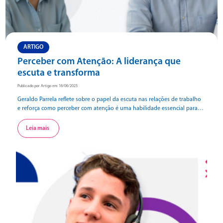
ARTIGO
Perceber com Atenção: A liderança que
escuta e transforma
Publicado por Artigo em 16/06/2025
Geraldo Parrela reflete sobre o papel da escuta nas relações de trabalho
e reforça como perceber com atenção é uma habilidade essencial para
líderes que desejam criar ambientes mais humanos, colaborativos e
verdadeiramente conectados.
Leia mais