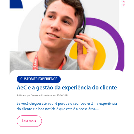
CUSTOMER EXPERIENCE
AeC e a gestão da experiência do cliente
Publicado por Customer Experience em 25/06/2024
Se você chegou até aqui é porque o seu foco está na experiência
do cliente e a boa notícia é que esta é a nossa área.
Desdobraremos neste conteúdo como a AeC, que possui
expertise e know-how construídos e lapidados em mais de três
Leia mais
décadas, pode transformar a experiência do seu cliente (CX). Rico
de […]