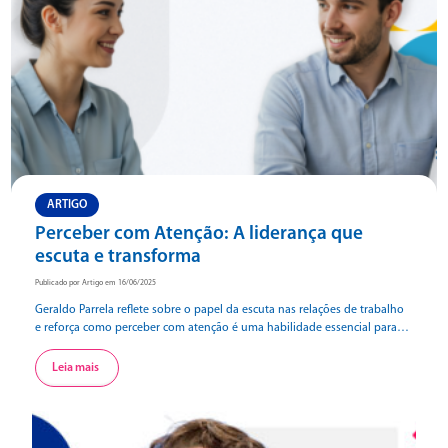
ARTIGO
Perceber com Atenção: A liderança que
escuta e transforma
Publicado por Artigo em 16/06/2025
Geraldo Parrela reflete sobre o papel da escuta nas relações de trabalho
e reforça como perceber com atenção é uma habilidade essencial para
líderes que desejam criar ambientes mais humanos, colaborativos e
verdadeiramente conectados.
Leia mais