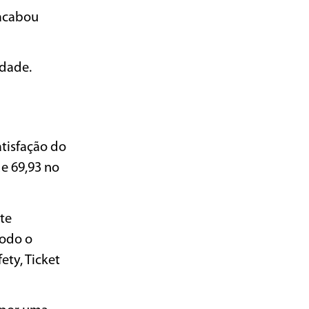
 acabou
idade.
tisfação do
de 69,93 no
nte
todo o
ety, Ticket