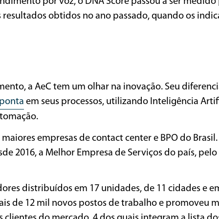
endimento por voz, o DNA Score passou a ser medido
 resultados obtidos no ano passado, quando os indi
mento, a AeC tem um olhar na inovação. Seu diferenci
 ponta
em seus processos, utilizando Inteligência Artifi
automação.
 maiores empresas de contact center e BPO do Brasil.
esde 2016, a Melhor Empresa de Serviços do país, pel
ores distribuídos em 17 unidades, de 11 cidades e e
ais de 12 mil novos postos de trabalho e promoveu ma
clientes do mercado, 4 dos quais integram a lista do