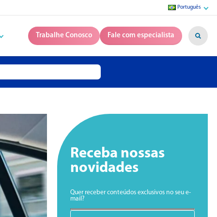
Português
Trabalhe Conosco
Fale com especialista
Receba nossas
novidades
Quer receber conteúdos exclusivos no seu e-
mail?