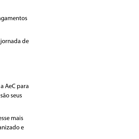
pagamentos
 jornada de
da AeC para
são seus
esse mais
anizado e