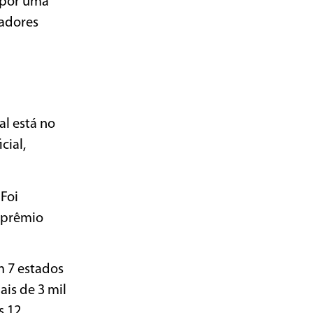
 por uma
cadores
al está no
cial,
 Foi
o prêmio
m 7 estados
is de 3 mil
s 12