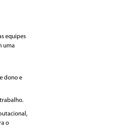
as equipes
om uma
de dono e
trabalho.
putacional,
ra o