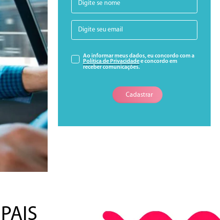
Ao informar meus dados, eu concordo com a
Política de Privacidade
e concordo em
receber comunicações.
Cadastrar
PAIS