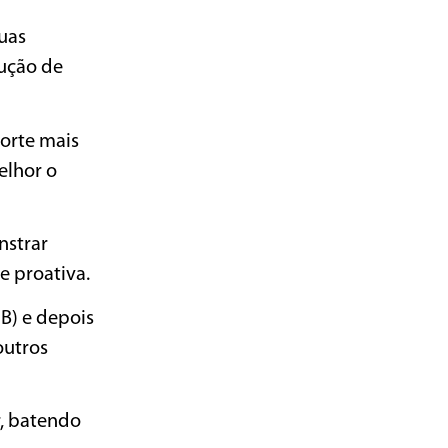
suas
ução de
porte mais
elhor o
nstrar
e proativa.
B) e depois
outros
r, batendo