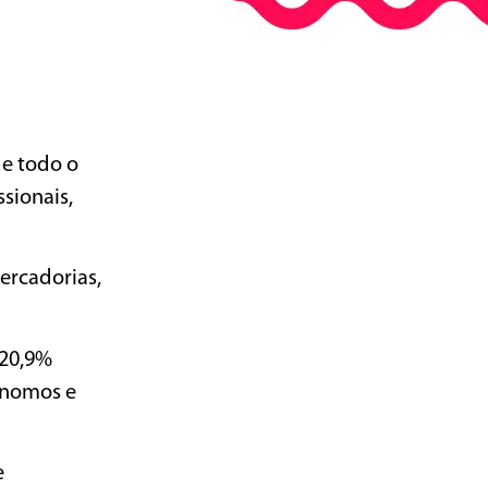
de todo o
ssionais,
ercadorias,
 20,9%
ônomos e
e