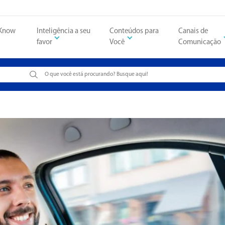
 Know
Inteligência a seu
Conteúdos para
Canais de
favor
Você
Comunicação