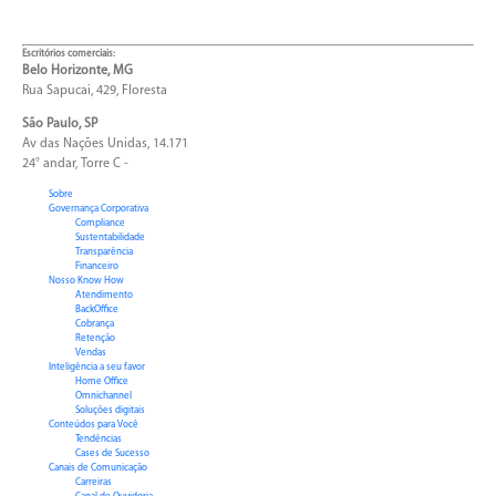
Escritórios comerciais:
Belo Horizonte, MG
Rua Sapucai, 429, Floresta
São Paulo, SP
Av das Nações Unidas, 14.171
24° andar, Torre C -
Sobre
Governança Corporativa
Compliance
Sustentabilidade
Transparência
Financeiro
Nosso Know How
Atendimento
BackOffice
Cobrança
Retenção
Vendas
Inteligência a seu favor
Home Office
Omnichannel
Soluções digitais
Conteúdos para Você
Tendências
Cases de Sucesso
Canais de Comunicação
Carreiras