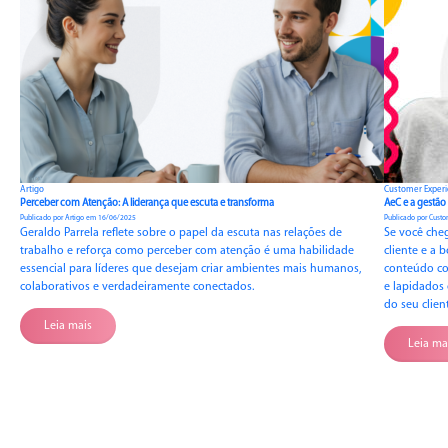
Artigo
Customer Exper
Perceber com Atenção: A liderança que escuta e transforma
AeC e a gestão 
Publicado por Artigo em 16/06/2025
Publicado por Cust
Geraldo Parrela reflete sobre o papel da escuta nas relações de
Se você che
trabalho e reforça como perceber com atenção é uma habilidade
cliente e a 
essencial para líderes que desejam criar ambientes mais humanos,
conteúdo co
colaborativos e verdadeiramente conectados.
e lapidados 
do seu clien
Leia mais
Leia ma