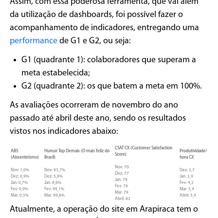
Assim, com essa poderosa ferramenta, que vai além
da utilização de dashboards, foi possível fazer o
acompanhamento de indicadores, entregando uma
performance
de G1 e G2, ou seja:
G1 (quadrante 1): colaboradores que superam a
meta estabelecida;
G2 (quadrante 2): os que batem a meta em 100%.
As avaliações ocorreram de novembro do ano
passado até abril deste ano, sendo os resultados
vistos nos indicadores abaixo:
CSAT CX (Customer Satisfaction
ABS
Humor Top Demais (O mais feliz do
Produtividade/
Score)
(Absenteísmo)
Brasil)
hora CX
Nov: 70
Nov: 1,0%
Nov: 93,7%
Dez: 3,7
Dez: 77
Dez: 0,9%
Dez: 5,8%
Jan: 3,9
Jan: 79
Jan: 0,7%
Jan: 8,6%
Fev: 4,2
Fev: 78
Fev: 0,9%
Fev: 99,1%
Mar: 5,4
Mar: 79
Mar: 0,5%
Mar: 99,6%
Abril: 5,4
Abril: 82
Atualmente, a operação do site em Arapiraca tem o