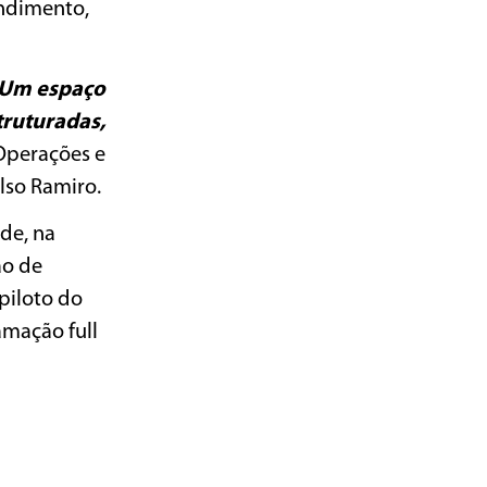
endimento,
. Um espaço
truturadas,
 Operações e
elso Ramiro.
de, na
ão de
piloto do
mação full