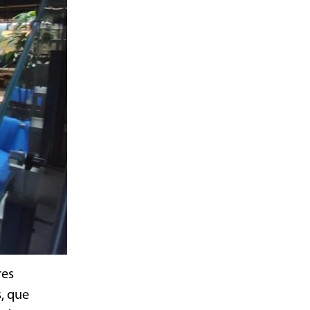
res
, que