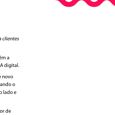
 clientes
ém a
A digital.
e novo
cando o
o lado e
or de