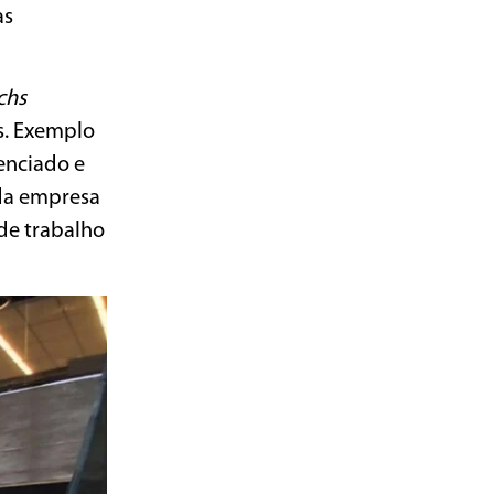
as
chs
s. Exemplo
enciado e
 da empresa
 de trabalho