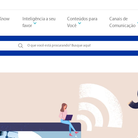
 Know
Inteligência a seu
Conteúdos para
Canais de
favor
Você
Comunicação