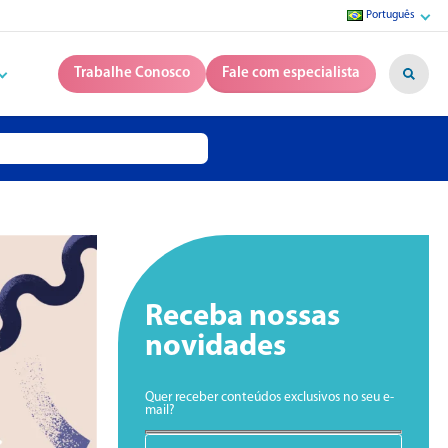
Português
Trabalhe Conosco
Fale com especialista
Receba nossas
novidades
Quer receber conteúdos exclusivos no seu e-
mail?