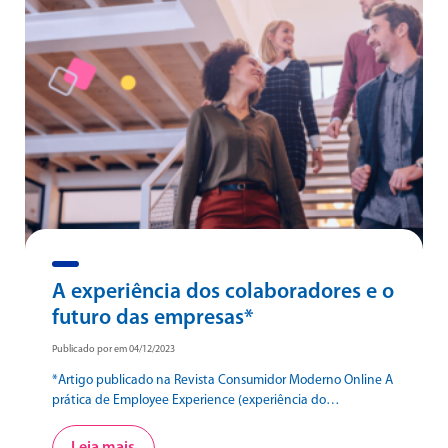
A experiência dos colaboradores e o
futuro das empresas*
Publicado por em 04/12/2023
*Artigo publicado na Revista Consumidor Moderno Online A
prática de Employee Experience (experiência do
colaborador) vem crescendo no Brasil e mostra resultados
positivos no engajamento dos colaboradores Na era do
Leia mais