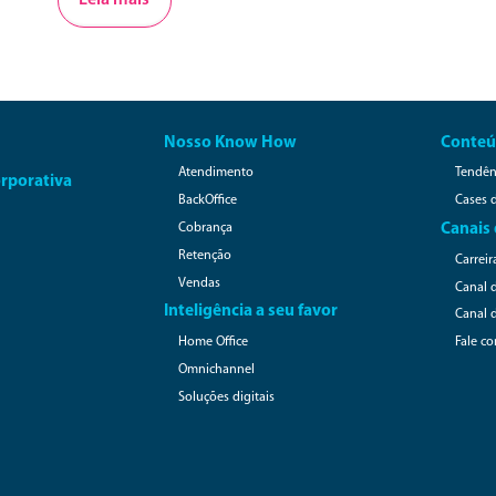
Customer Experience (CX), focar apenas o cliente não é
suficiente. Com a régua da experiência cada vez mais alta,
as empresas estão compreendendo que os […]
Nosso Know How
Conteú
Atendimento
Tendên
rporativa
BackOffice
Cases 
Cobrança
Canais
Retenção
Carreir
Vendas
Canal 
Inteligência a seu favor
Canal 
Home Office
Fale c
Omnichannel
Soluções digitais