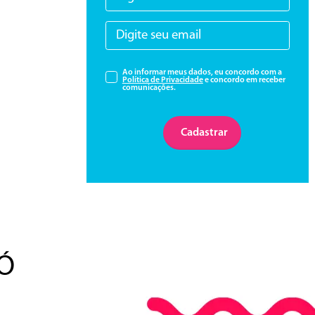
Ao informar meus dados, eu concordo com a
Política de Privacidade
e concordo em receber
comunicações.
Cadastrar
Ó