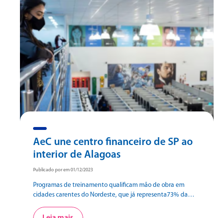
AeC une centro financeiro de SP ao
interior de Alagoas
Publicado por em 01/12/2023
Programas de treinamento qualificam mão de obra em
cidades carentes do Nordeste, que já representa73% da
força de trabalho da empresa que atua no setor de contact
center São três décadas de uma história marcada por boa
Leia mais