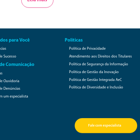
governança e gestão focada nas pessoas, princípios básicos
do conceito ESG. Criada em Belo Horizonte, Minas Gerais, a
[…]
dos para Você
Politicas
cias
Política de Privacidade
de Sucesso
Atendimento aos Direitos dos Titulares
 de Comunicação
Política de Segurança da Informação
Política de Gestão da Inovação
as
Politica de Gestão Integrada AeC
de Ouvidoria
Política de Diversidade e Inclusão
de Denúncias
om um especialista
Fale com especialista