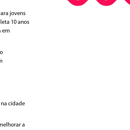
ara jovens
leta 10 anos
a em
do
m
s na cidade
melhorar a