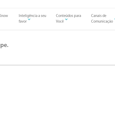
 Know
Inteligência a seu
Conteúdos para
Canais de
favor
Você
Comunicação
lpe.