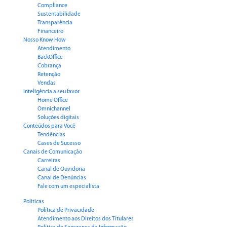
Compliance
Sustentabilidade
Transparência
Financeiro
Nosso Know How
Atendimento
BackOffice
Cobrança
Retenção
Vendas
Inteligência a seu favor
Home Office
Omnichannel
Soluções digitais
Conteúdos para Você
Tendências
Cases de Sucesso
Canais de Comunicação
Carreiras
Canal de Ouvidoria
Canal de Denúncias
Fale com um especialista
Politicas
Política de Privacidade
Atendimento aos Direitos dos Titulares