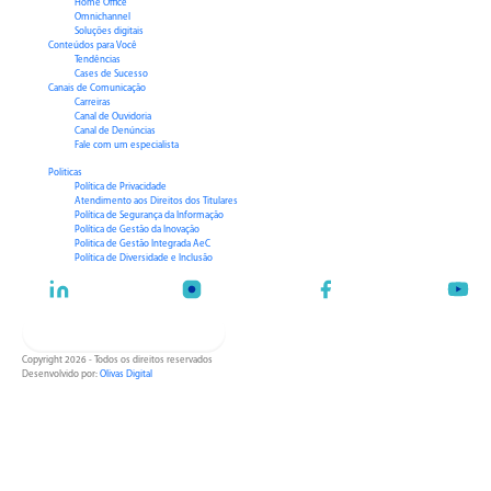
Home Office
Omnichannel
Soluções digitais
Conteúdos para Você
Tendências
Cases de Sucesso
Canais de Comunicação
Carreiras
Canal de Ouvidoria
Canal de Denúncias
Fale com um especialista
Politicas
Política de Privacidade
Atendimento aos Direitos dos Titulares
Política de Segurança da Informação
Política de Gestão da Inovação
Politica de Gestão Integrada AeC
Política de Diversidade e Inclusão
Fale com especialista
Copyright 2026 - Todos os direitos reservados
Desenvolvido por:
Olivas Digital